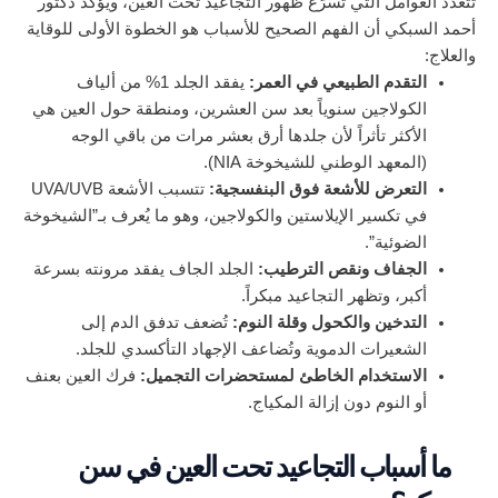
تتعدد العوامل التي تسرّع ظهور التجاعيد تحت العين، ويؤكد دكتور
أحمد السبكي أن الفهم الصحيح للأسباب هو الخطوة الأولى للوقاية
والعلاج:
التقدم الطبيعي في العمر:
يفقد الجلد 1% من ألياف
الكولاجين سنوياً بعد سن العشرين، ومنطقة حول العين هي
الأكثر تأثراً لأن جلدها أرق بعشر مرات من باقي الوجه
(المعهد الوطني للشيخوخة NIA).
التعرض للأشعة فوق البنفسجية:
تتسبب الأشعة UVA/UVB
في تكسير الإيلاستين والكولاجين، وهو ما يُعرف بـ”الشيخوخة
الضوئية”.
الجفاف ونقص الترطيب:
الجلد الجاف يفقد مرونته بسرعة
أكبر، وتظهر التجاعيد مبكراً.
التدخين والكحول وقلة النوم:
تُضعف تدفق الدم إلى
الشعيرات الدموية وتُضاعف الإجهاد التأكسدي للجلد.
الاستخدام الخاطئ لمستحضرات التجميل:
فرك العين بعنف
أو النوم دون إزالة المكياج.
ما أسباب التجاعيد تحت العين في سن