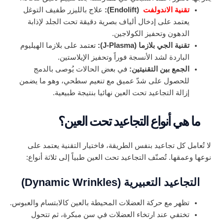
تقنية الاندولفت
(Endolift):
علاج بالليزر طفيف التوغل
يعتمد على إدخال ألياف بصرية دقيقة تحت الجلد لإذابة
الدهون وتحفيز الكولاجين.
تقنية الجي بلازما (J-Plasma):
تعتمد على بلازما الهيليوم
الباردة لشد الأنسجة فوراً وتحفيز الإيلاستين.
الجمع بين التقنيتين:
في بعض الحالات يُوصى بالدمج
للحصول على شدّ عميق مع تنعيم سطحي، وهو ما يضمن
إزالة التجاعيد تحت العين نهائيا بنتيجة طبيعية.
ما هي أنواع التجاعيد تحت العين؟
لا تُعامل كل تجاعيد بنفس الطريقة، فاختيار التقنية يعتمد على
نوعها وعمقها. تُصنّف التجاعيد تحت العين طبياً إلى ثلاثة أنواع:
التجاعيد التعبيرية (Dynamic Wrinkles)
تظهر مع حركة العضلات المحيطة بالعين كالابتسام والعبوس.
تختفي عند ارتخاء العضلات في سن مبكرة، ثم تتحول