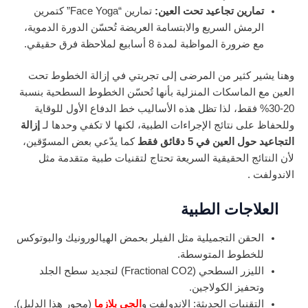
تمارين تجاعيد تحت العين:
تمارين “Face Yoga” كتمرين
الرمش السريع والابتسامة العريضة تُحسّن الدورة الدموية،
مع ضرورة المواظبة لمدة 8 أسابيع لملاحظة فرق حقيقي.
وهنا يشير كثير من المرضى إلى تجربتي في إزالة الخطوط تحت
العين مع الماسكات المنزلية بأنها تُحسّن الخطوط السطحية بنسبة
20-30% فقط، لذا تظل هذه الأساليب خط الدفاع الأول للوقاية
وللحفاظ على نتائج الإجراءات الطبية، لكنها لا تكفي وحدها لـ
إزالة
التجاعيد حول العين في 5 دقائق فقط
كما يدّعي بعض المسوّقين،
لأن النتائج الحقيقية السريعة تحتاج لتقنيات طبية متقدمة مثل
الاندولفت .
العلاجات الطبية
الحقن التجميلية مثل الفيلر بحمض الهيالورونيك والبوتوكس
للخطوط المتوسطة.
الليزر السطحي (Fractional CO2) لتجديد سطح الجلد
وتحفيز الكولاجين.
التقنيات الحديثة: الاندولفت و
الجي بلازما
(محور هذا الدليل).