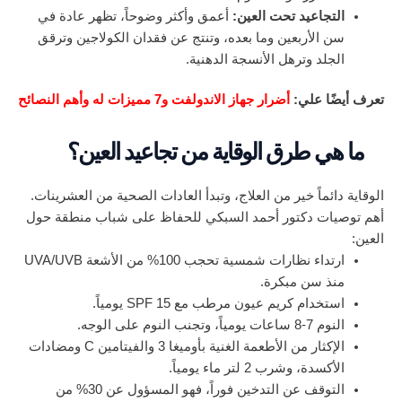
التجاعيد تحت العين:
أعمق وأكثر وضوحاً، تظهر عادة في
سن الأربعين وما بعده، وتنتج عن فقدان الكولاجين وترقق
الجلد وترهل الأنسجة الدهنية.
تعرف أيضًا علي:
أضرار جهاز الاندولفت و7 مميزات له وأهم النصائح
ما هي طرق الوقاية من تجاعيد العين؟
الوقاية دائماً خير من العلاج، وتبدأ العادات الصحية من العشرينات.
أهم توصيات دكتور أحمد السبكي للحفاظ على شباب منطقة حول
العين:
ارتداء نظارات شمسية تحجب 100% من الأشعة UVA/UVB
منذ سن مبكرة.
استخدام كريم عيون مرطب مع SPF 15 يومياً.
النوم 7-8 ساعات يومياً، وتجنب النوم على الوجه.
الإكثار من الأطعمة الغنية بأوميغا 3 والفيتامين C ومضادات
الأكسدة، وشرب 2 لتر ماء يومياً.
التوقف عن التدخين فوراً، فهو المسؤول عن 30% من