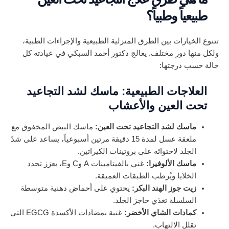
طبيعياً وطبياً؟
تتنوع الخيارات بين الطرق المنزلية الطبيعية والإجراءات الطبية،
ولكل منها دور مختلف. يعالج دكتور أحمد السبكي في عيادته كل
حالة حسب درجتها:
العلاجات الطبيعية: ماسك لشد التجاعيد
تحت العين والأعشاب
ماسك لشد التجاعيد تحت العين:
ماسك البيض المخفوق مع
ملعقة عسل لمدة 15 دقيقة مرتين أسبوعياً، يساعد على شدّ
الجلد لاحتوائه على بروتينات الكيراتين.
ماسك الألوفيرا:
غني بالفيتامينات A وC وE، يعزز تجدد
الخلايا ويُرطب الطبقات العميقة.
زيت جوز الهند البكر:
يحتوي على أحماض دهنية متوسطة
السلسلة تغذي حاجز الجلد.
كمادات الشاي الأخضر:
غنية بمضادات الأكسدة EGCG التي
تقلل الالتهاب.