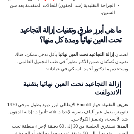
الجراحة التقليدية (شد الجفون) للحالات المتقدمة بعد سن
الستين.
ما هي أبرز طرق وتقنيات إزالة التجاعيد
تحت العين نهائياً ومدة كل منها؟
لضمان
إزالة التجاعيد تحت العين نهائيا
بأقل تدخل ممكن، هناك
تقنيتان تُصنّفان ضمن الأكثر تطوراً في طب التجميل العالمي،
ويستخدمهما دكتور أحمد السبكي في عياداته:
إزالة التجاعيد تحت العين نهائيا بتقنية
الاندولفت
تعريف التقنية:
جهاز Endolift الإيطالي ليزر ديود بطول موجي 1470
نانومتر، يعمل عبر ألياف بصرية لإحداث ثلاثة تأثيرات: إذابة الدهون،
شد الأنسجة، وتحفيز الكولاجين.
المدة:
تستغرق الجلسة من 30 إلى 60 دقيقة لإجراء منطقة تحت
العينين، وقد تصل إلى 90 دقيقة عند دمجها مع الخد أو الصدغ في