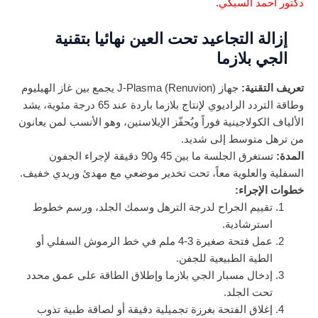
دكتور أحمد السبكي
.
إزالة التجاعيد تحت العين نهائيا بتقنية
الجي بلازما
تعريف التقنية:
جهاز J-Plasma (Renuvion) يجمع بين غاز الهيليوم
وطاقة التردد الراديوي لإنتاج بلازما باردة عند 65 درجة مئوية، يشد
الألياف الكولاجينية فوراً ويُحفّز الإيلاستين، وهو الأنسب لمن يعانون
من ترهل متوسط إلى شديد.
المدة:
تستغرق الجلسة ما بين 45 و90 دقيقة لإجراء الجفون
السفلية والعلوية معاً، تحت تخدير موضعي مع مهدئ وريدي خفيف.
خطوات الإجراء:
تقييم الجراح لدرجة الترهل وسمك الجلد، ورسم خطوط
استرشادية.
عمل فتحة صغيرة 3-4 ملم في خط الرموش السفلي أو
الطية الطبيعية للجفن.
إدخال مسبار الجي بلازما وإطلاق الطاقة على عمق محدد
تحت الجلد.
إغلاق الفتحة بغرزة تجميلية دقيقة أو لصاقة طبية تذوب