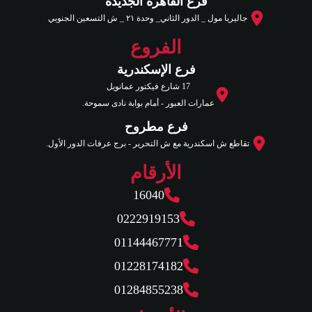
فرع القاهرة الجديدة
جاليريا مول _ الدور الثاني_ وحدة ٢١ _ ش التسعين الجنوبي
الفروع
فرع الإسكندرية
17 شارع فيكتور عمانويل
عمارات العبور - أمام بوابة نادى سموحة.
فرع مطروح
تقاطع ش اسكندرية مع ش التحرير - برج عرفات الدور الأول.
الأرقام
16040
0222919153
01144467771
01228174182
01284855238