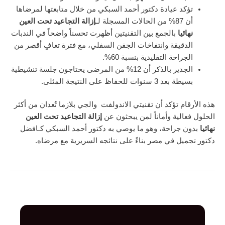
تؤكد عيادة دكتور أحمد السبكي من خلال متابعتها لمرضاها
أن 87% من الحالات المسجلة لـ
إزالة التجاعيد تحت العين
نهائيا
بالجمع بين التقنيتين أظهرت تحسناً واضحاً في الندبات
الدقيقة وانتفاخات الجفن السفلي، مع فترة تعافٍ أقصر من
الجراحة التقليدية بنسبة 60%.
الجدير بالذكر أن 12% من المرضى يحتاجون جلسة تنشيطية
بسيطة بعد 3 سنوات للحفاظ على النتيجة المثلى.
هذه الأرقام تؤكد أن تقنيتي الاندولفت والجي بلازما تُعدان من أكثر
الحلول فعالية وأماناً لمن يبحثون عن
إزالة التجاعيد تحت العين
نهائيا
بدون جراحة، وهو ما يوصي به دكتور أحمد السبكي كـافضل
دكتور تجميل في مصر بناءً على نتائجه السريرية مع مرضاه.