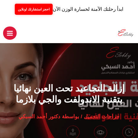
ابدأ رحلتك الآمنة لخسارة الوزن الآن
احجز استشارتك اونلاين
خطي
لى
لمحتوى
Main
Menu
إزالة التجاعيد تحت العين نهائيا
بتقنية الاندولفت والجي بلازما
جراحات التجميل
/ بواسطة
دكتور أحمد السبكي