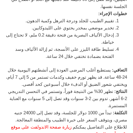
الجلسة نفسها.
خطوات الإجراء:
تقييم الطبيب للجلد ودرجة الترهل وكمية الدهون.
تخدير موضعي بمخدر يحتوي على الليدوكايين.
إدخال الألياف البصرية من فتحة دقيقة 0.2 ملم، لا تحتاج إلى
خياطة.
تسليط طاقة الليزر على الأنسجة، ثم إزالة الألياف وسد
الفتحة بضمادة تختفي خلال 24 ساعة.
التعافي:
يستطيع أغلب المرضى العودة إلى أنشطتهم اليومية خلال
24-48 ساعة. قد يظهر تورم خفيف وكدمات تستمر من 5 إلى 7 أيام،
ويختفي شعور الضيق أو الدفء خلال أسبوعين كحد أقصى.
النتائج:
تظهر 30% من النتيجة فوراً، وتستمر في التحسن التدريجي
2-6 أشهر. تدوم بين 2-3 سنوات وقد تصل إلى 5 سنوات مع العناية
المستمرة.
التكلفة:
تبدأ من 1000 دولار للجلسة، وقد تصل إلى 24000 جنيه
مصري، ويتوقف السعر على خبرة الطبيب والمنطقة المعالجة.
للاطلاع على التفاصيل يمكنكم
زيارة صفحة الاندولفت على موقع