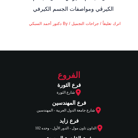
الكيرڤي ومواصفات الجسم الكيرفي
اترك تعليقاً
/
جراحات التجميل
/ By
دكتور أحمد السبكي
الفروع
فرع الثورة
شارع الثورة
فرع المهندسين
شارع جامعة الدول العربية - المهندسين
فرع زايد
الداون تاون مول - الدور الأول - وحده 102