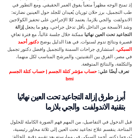
إذ تمنح الوجه مظهراً متعباً يفوق العمر الحقيقي. ومع التطور في
طب التجميل، برز حلان ثوريان يُعيدان للجلد حول العينين نضارته:
الاندولفت والجي بلازما. يعتمد كلا الإجراءين على تحفيز الكولاجين
وشد الأنسجة من الداخل بأقل تدخل جراحي، وهو ما يجعل
إزالة
التجاعيد تحت العين نهائيا
ممكنة خلال جلسة غالباً، مع فترة تعافٍ
قصيرة ونتائج تدوم لسنوات. في هذا الدليل يوضح
دكتور أحمد
السبكي
، استشاري جراحات السمنة والتجميل وافضل دكتور تجميل
في مصر، الفرق بين التقنيتين، والمرشح المناسب لكل منهما،
والتكلفة، والنتائج المتوقعة.
تعرف أيضًا علي:
حساب مؤشر كتلة الجسم | حساب كتلة الجسم
bmi
أبرز طرق إزالة التجاعيد تحت العين نهائيا
بتقنية الاندولفت والجي بلازما
قبل الدخول في التفاصيل، من المهم فهم الصورة الكاملة للحلول
المتاحة. ينقسم علاج تجاعيد تحت العين إلى ثلاثة محاور رئيسية،
يُدرجها دكتور أحمد السبكي في ممارسته بعد تقييم دقيق للحالة: