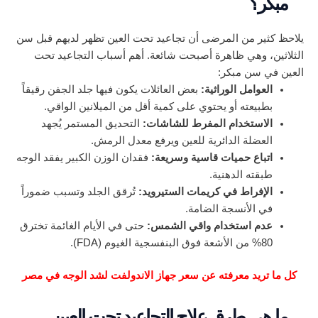
مبكر؟
يلاحظ كثير من المرضى أن تجاعيد تحت العين تظهر لديهم قبل سن
الثلاثين، وهي ظاهرة أصبحت شائعة. أهم أسباب التجاعيد تحت
العين في سن مبكر:
العوامل الوراثية:
بعض العائلات يكون فيها جلد الجفن رقيقاً
بطبيعته أو يحتوي على كمية أقل من الميلانين الواقي.
الاستخدام المفرط للشاشات:
التحديق المستمر يُجهد
العضلة الدائرية للعين ويرفع معدل الرمش.
اتباع حميات قاسية وسريعة:
فقدان الوزن الكبير يفقد الوجه
طبقته الدهنية.
الإفراط في كريمات الستيرويد:
تُرقق الجلد وتسبب ضموراً
في الأنسجة الضامة.
عدم استخدام واقي الشمس:
حتى في الأيام الغائمة تخترق
80% من الأشعة فوق البنفسجية الغيوم (FDA).
كل ما تريد معرفته عن سعر جهاز الاندولفت لشد الوجه في مصر
ما هي طرق علاج التجاعيد تحت العين