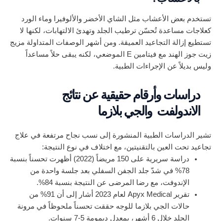
تستخدم بعض الأعشاب مثل الشاي الأخضر والألوفيرا وماء الورد
كعلاجات مساعدة تُحسّن ترطيب الجلد وتهدئ الالتهابات، لكنها لا
تستطيع إزالة التجاعيد العميقة. ومن أشهر الوصفات المتداولة مزيج
زيت جوز الهند مع فيتامين E الموضعي، لكنه يبقى حلاً مساعداً
وليس بديلاً عن الإجراءات الطبية.
دراسات وأرقام حقيقية عن نتائج
الاندولفت والجي بلازما
تشير الدراسات الطبية المنشورة إلى نسب نجاح مرتفعة في علاج
تجاعيد تحت العين بالتقنيتين، مع اختلاف في نوع النتيجة:
دراسة سريرية على 150 مريضاً (2022) أظهرت تحسناً بنسبة
78% في شدّ جلد الجفن السفلي بعد جلسة واحدة من
الإندوفت، مع رضا المرضى عن النتيجة بنسبة 84%.
تقرير Apyx Medical لعام 2023 أشار إلى أن 91% من
حالات الجي بلازما للوجه حققت تحسناً ملحوظاً في مرونة
الجلد خلال 6 أشهر، بمعدل ديمومة 5-7 سنوات.