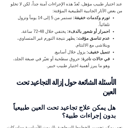
عند اختيار طبيب مؤهل، تُعدّ هذه الإجراءات آمنة جداً، لكن لا تخلو
من بعض الآثار الجانبية الطبيعية المؤقتة:
تورم وكدمات خفيفة:
تستمر من 5 إلى 14 يوماً وتزول
تلقائياً.
احمرار أو شعور بالدفء:
يختفي خلال 48-72 ساعة.
عدم تناسق مؤقت:
يظهر نتيجة التورم غير المتساوي،
ويتلاشى مع الالتئام.
تنميل خفيف:
يزول خلال أسابيع.
في حالات نادرة:
حروق سطحية أو تغيّر في صبغة الجلد،
وهو ما يبرز أهمية اختيار طبيب خبير.
الأسئلة الشائعة حول إزالة التجاعيد تحت
العين
هل يمكن علاج تجاعيد تحت العين طبيعياً
بدون إجراءات طبية؟
نعم، يمكن تحسين الخطوط السطحية بالزيوت الأساسية وماسكات