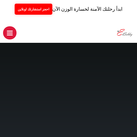
ابدأ رحلتك الآمنة لخسارة الوزن الآن
احجز استشارتك اونلاين
خطي
لى
لمحتوى
Main
Menu