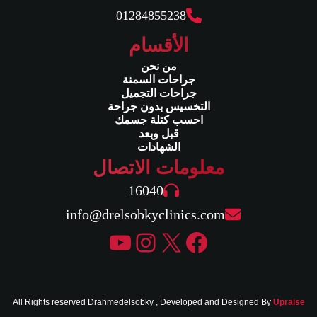
01284855238
الأقسام
من نحن
جراحات السمنة
جراحات التجميل
التخسيس بدون جراحة
احسب كتلة جسمك
قبل وبعد
الشهادات
معلومات الاتصال
16040
info@drelsobkyclinics.com
إكس
فيسبوك
إنستجرام
يوتيوب
All Rights reserved Drahmedelsobky , Developed and Designed By
Upraise