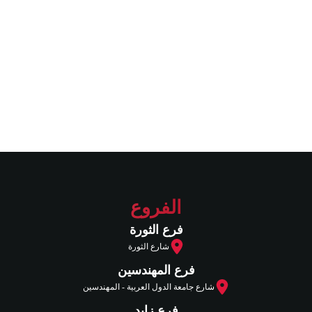
احجزي جلساتك الآن مع أطباء مختصين في هذا المجال
واحصلي على أفضل نتائج بدون جراحة وبدون ألم.
تواصل معنا
الفروع
فرع الثورة
شارع الثورة
فرع المهندسين
شارع جامعة الدول العربية - المهندسين
فرع زايد