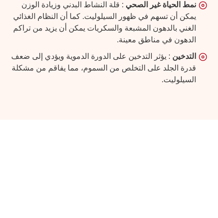
نمط الحياة غير الصحي
: قلة النشاط البدني وزيادة الوزن
يمكن أن تسهم في ظهور السيلوليت. كما أن النظام الغذائي
الغني بالدهون المشبعة والسكريات يمكن أن يزيد من تراكم
الدهون في مناطق معينة.
التدخين
: يؤثر التدخين على الدورة الدموية ويؤدي إلى ضعف
قدرة الجلد على التخلص من السموم، مما يفاقم من مشكلة
السيلوليت.
كيف يتم علاج السيلوليت بالليزر؟
علاج السيلوليت بالليزر هو أحد العلاجات المتقدمة التي
تستهدف الدهون تحت الجلد وتحفز تدفق الدم في المناطق
المصابة. يعمل الليزر على تكسير الدهون المتراكمة وتحفيز إنتاج
الكولاجين في الجلد، مما يعزز من مرونة البشرة ويقلل من