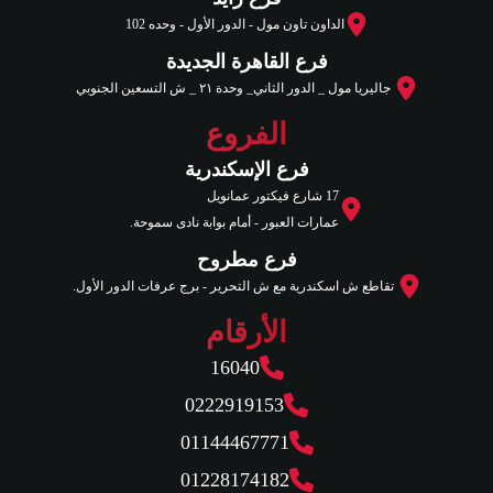
الداون تاون مول - الدور الأول - وحده 102
فرع القاهرة الجديدة
جاليريا مول _ الدور الثاني_ وحدة ٢١ _ ش التسعين الجنوبي
الفروع
فرع الإسكندرية
17 شارع فيكتور عمانويل
عمارات العبور - أمام بوابة نادى سموحة.
فرع مطروح
تقاطع ش اسكندرية مع ش التحرير - برج عرفات الدور الأول.
الأرقام
16040
0222919153
01144467771
01228174182