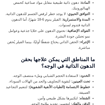
المادة:
دهون ذاتية طبيعية مقابل مواد صناعية كحمض
الهيالورونيك.
التوافق الحيوي:
لا يوجد خطر لرفض الجسم للدهون الذاتية.
المدة والاستمرارية:
الفيلر يدوم 6-18 شهرًا، أما الدهون
الذاتية فتدوم لسنوات.
الفوائد الإضافية:
تحتوي الدهون على خلايا جذعية وعوامل
نمو تحسّن جودة البشرة.
الإجراء:
الحقن الذاتي يحتاج شفطًا أوليًا، بينما الفيلر يُحقن
مباشرة.
ما المناطق التي يمكن علاجها بحقن
الدهون الذاتية في الوجه؟
الخدود:
لاستعادة الحجم الشبابي وملء منتصف الوجه.
تحت العينين:
لتقوية التجاويف والحد من الهالات السوداء.
خطوط الابتسامة (الطيات الأنفية الشفوية):
لتنعيم التجاعيد
العميقة.
الشفاه:
لتكبيرها بشكل طبيعي وآمن.
الذقن والفك:
لتحسين تحديد ملامح الوجه.