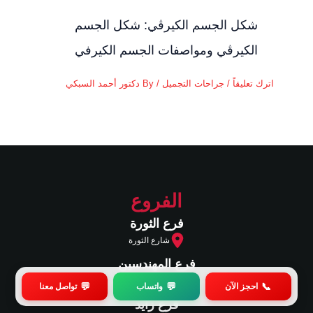
شكل الجسم الكيرڤي: شكل الجسم
الكيرڤي ومواصفات الجسم الكيرفي
اترك تعليقاً
/
جراحات التجميل
/ By
دكتور أحمد السبكي
الفروع
فرع الثورة
شارع الثورة
فرع المهندسين
شارع جامعة الدول العربية - المهندسين
💬
💬
📞
احجز الآن
واتساب
تواصل معنا
فرع زايد