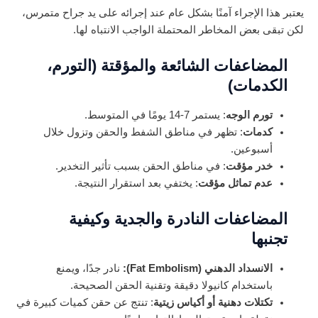
يعتبر هذا الإجراء آمنًا بشكل عام عند إجرائه على يد جراح متمرس،
لكن تبقى بعض المخاطر المحتملة الواجب الانتباه لها.
المضاعفات الشائعة والمؤقتة (التورم،
الكدمات)
تورم الوجه
: يستمر 7-14 يومًا في المتوسط.
كدمات
: تظهر في مناطق الشفط والحقن وتزول خلال
أسبوعين.
خدر مؤقت
: في مناطق الحقن بسبب تأثير التخدير.
عدم تماثل مؤقت
: يختفي بعد استقرار النتيجة.
المضاعفات النادرة والجدية وكيفية
تجنبها
الانسداد الدهني (Fat Embolism):
نادر جدًا، ويمنع
باستخدام كانيولا دقيقة وتقنية الحقن الصحيحة.
تكتلات دهنية أو أكياس زيتية
: تنتج عن حقن كميات كبيرة في