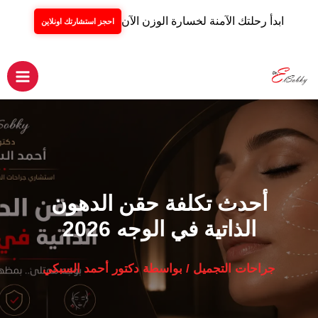
ابدأ رحلتك الآمنة لخسارة الوزن الآن
احجز استشارتك اونلاين
خطي
لى
لمحتوى
Main
Menu
أحدث تكلفة حقن الدهون
الذاتية في الوجه 2026
جراحات التجميل
/ بواسطة
دكتور أحمد السبكي