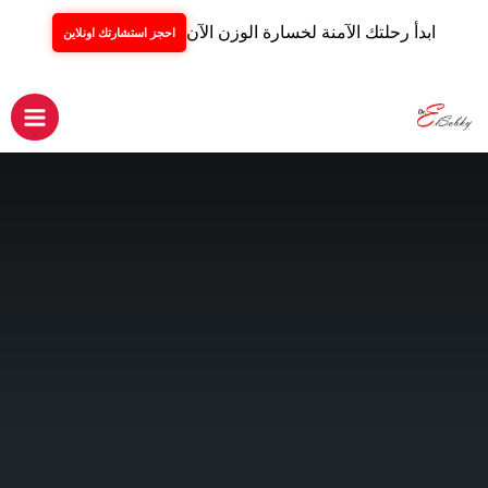
ابدأ رحلتك الآمنة لخسارة الوزن الآن
احجز استشارتك اونلاين
خطي
لى
لمحتوى
Main
Menu