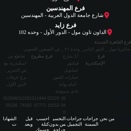
فرع المهندسين
شارع جامعة الدول العربية - المهندسين
فرع زايد
الداون تاون مول - الدور الأول - وحده 102
فرع القاهرة الجديدة
جاليريا مول _ الدور الثاني_ وحدة ٢١ _ ش التسعين الجنوبي
الفروع
فرع
17 شارع
فرع مطروح
تقاطع ش
الإسكندرية
فيكتور
اسكندرية مع
عمانويل
ش التحرير -
عمارات العبور
برج عرفات
- أمام بوابة
الدور الأول.
نادى سموحة.
الأرقام
012848
012281
011444
02229
16
55238
74182
67771
19153
04
0
الأقسام
من نحن
جراحات
جراحات
التخسي
احسب
قبل
الشهادا
السمنة
التجميل
س بدون
كتلة
وبعد
ت
جراحة
جسمك