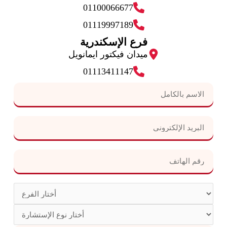
01100066677
01119997189
فرع الإسكندرية
ميدان فيكتور ايمانويل
01113411147