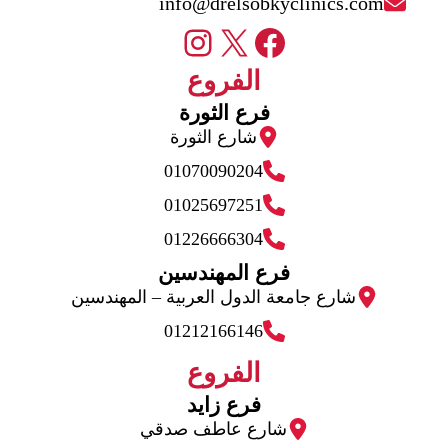
info@drelsobkyclinics.com
إكس
فيسبوك
إنستجرام
الفروع
فرع الثورة
شارع الثورة
01070090204
01025697251
01226666304
فرع المهندسين
شارع جامعة الدول العربية – المهندسين
01212166146
الفروع
فرع زايد
شارع عاطف صدقي