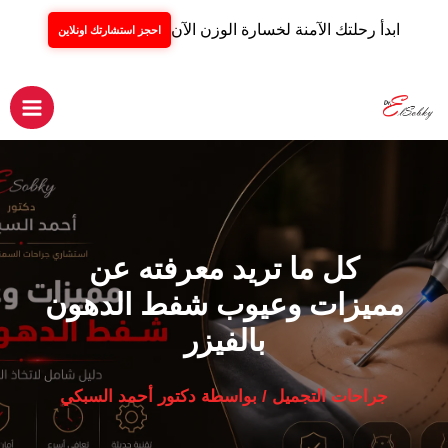
ابدأ رحلتك الآمنة لخسارة الوزن الآن
احجز استشارتك اونلاين
خطي
لى
لمحتوى
Main
Menu
كل ما تريد معرفته عن
مميزات وعيوب شفط الدهون
بالفيزر
جراحات التجميل
/ بواسطة
دكتور أحمد السبكي