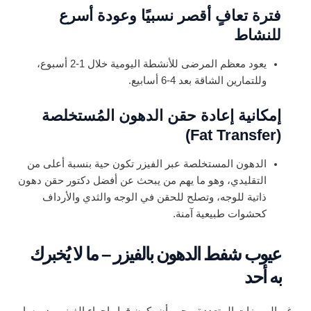
فترة تعافٍ أقصر نسبيًا وعودة أسرع
للنشاط
يعود معظم المرضى للأنشطة اليومية خلال 1-2 أسبوع،
وللتمارين الشاقة بعد 4-6 أسابيع.
إمكانية إعادة حقن الدهون المُستخلصة
(Fat Transfer)
الدهون المستخلصة عبر الفيزر تكون حية بنسبة أعلى من
التقليدي، وهو ما يهم من يبحث عن أفضل دكتور حقن دهون
ذاتية للوجه، وتصلح للحقن في الوجه والثدي والأرداف
كحشوات طبيعية آمنة.
عيوب شفط الدهون بالفيزر – ما لا يُخبرك
به أحد
رغم المميزات المتعددة، يجب أن يكون قرار إجراء الفيزر مدروسا