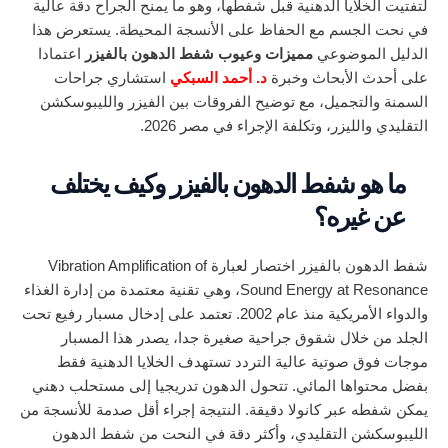
لتفتيت الخلايا الدهنية قبل شفطها، وهو ما يمنح الجراح دقة عالية
في نحت الجسم مع الحفاظ على الأنسجة المحيطة. يستعرض هذا
الدليل الموضوعي
مميزات وعيوب شفط الدهون بالفيزر
اعتمادا
على أحدث الأبحاث وخبرة
د. أحمد السبكي
استشاري جراحات
السمنة والتجميل، مع توضيح الفروقات بين الفيزر والليبوسكشن
التقليدي والليزر، وتكلفة الإجراء في مصر 2026.
ما هو شفط الدهون بالفيزر وكيف يختلف
عن غيره؟
شفط الدهون بالفيزر اختصار لعبارة Vibration Amplification of
Sound Energy at Resonance، وهي تقنية معتمدة من إدارة الغذاء
والدواء الأمريكية منذ عام 2002. تعتمد على إدخال مسبار رفيع تحت
الجلد من خلال شقوق جراحية صغيرة جدا، يصدر هذا المسبار
موجات فوق صوتية عالية التردد تستهدف الخلايا الدهنية فقط
بفضل محتواها المائي. تتحول الدهون تدريجيا إلى مستحلب دهني
يمكن شفطه عبر كانولا دقيقة. النتيجة إجراء أقل صدمة للأنسجة من
الليبوسكشن التقليدي، وأكثر دقة في النحت من شفط الدهون