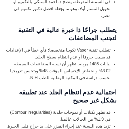
في السمنة المفرطة، ينصح د. أحمد السبكي بالتكميم أو
تحويل المسار أولا، وهو ما يجعله افضل دكتور تكميم في
مصر.
يتطلب جراحًا ذا خبرة عالية في التقنية
لتجنب المضاعفات
تتطلب تقنية Vaser تكوينا متخصصا؛ فأي خطأ في الإعدادات
قد يسبب حروقا أو عدم انتظام سطح الجلد.
بيانات 1486 مريضا تظهر أن نسبة المضاعفات البسيطة
3.02% وانخفاض الإحساس المؤقت 48% ويتحسن تدريجيا
بحسب دراسة في المكتبة الوطنية للطب NIH.
احتمالية عدم انتظام الجلد عند تطبيقه
بشكل غير صحيح
قد تظهر تكتلات أو تموجات جلدية (Contour irregularities)
في 1.9% من الحالات عالميا.
تزيد هذه النسبة عند إجراء الفيزر على يد جراح قليل الخبرة.