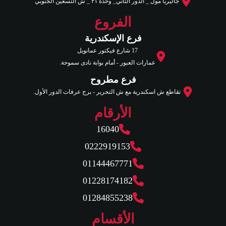
جاليريا مول _ الدور الثاني_ وحدة ٢١ _ ش التسعين الجنوبي
الفروع
فرع الإسكندرية
17 شارع فيكتور عمانويل
عمارات العبور - أمام بوابة نادى سموحة.
فرع مطروح
تقاطع ش اسكندرية مع ش التحرير - برج عرفات الدور الأول.
الأرقام
16040
0222919153
01144467771
01228174182
01284855238
الأقسام