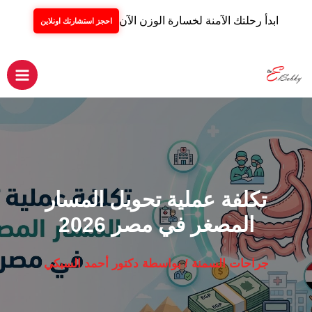
ابدأ رحلتك الآمنة لخسارة الوزن الآن
احجز استشارتك اونلاين
خطي
لى
لمحتوى
Main
Menu
تكلفة عملية تحويل المسار
المصغر في مصر 2026
جراحات السمنة
/ بواسطة
دكتور أحمد السبكي