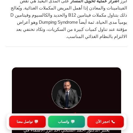
أبرز
أضرار عملية تحويل المسار
على المدى البعيد هي نقص
الفيتامينات والمعادن إذا أهمل المريض المكملات الغذائية. ويُعالج
ذلك بتناول مكملات فيتامين B12 والحديد والكالسيوم وفيتامين D
يومياً مدى الحياة. ثمة أيضاً Dumping Syndrome وهو أعراض
مؤقتة عند تناول كميات كبيرة من السكريات، وتكاد تختفي بعد
الالتزام بالنظام الغذائي المناسب.
دكتور أحمد السبكي
💬
💬
📞
احجز الآن
واتساب
تواصل معنا
يعتبر الدكتور أحمد السبكي أحد أبرز الأسماء في