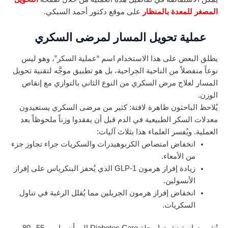
المصغر للمعدة بالمنظار
على موقع دكتور أحمد السبكي.
عملية تحويل المسار لمرضى السكري
يطلق البعض على هذا الاستخدام اسم “عملية السكر”، وهو ليس
نوعاً منفصلاً من الناحية الجراحية، بل هو تطبيق موجَّه لتقنية تحويل
المسار لعلاج مرض السكري من النوع الثاني بالتوازي مع إنقاص
الوزن.
يُلاحظ الباحثون ظاهرة لافتة: كثير من مرضى السكري يستعيدون
معدلات السكر الطبيعية في الدم قبل أن يفقدوا وزناً ملحوظاً بعد
العملية. ويُفسر العلماء هذا بثلاث آليات:
انخفاض امتصاص الكربوهيدرات والسكريات جراء تجاوز جزء
من الأمعاء.
زيادة إفراز هرمون GLP-1 الذي يُحفز البنكرياس على إفراز
الأنسولين.
انخفاض إفراز هرمون الجريلين مما يُقلل الرغبة في تناول
السكريات.