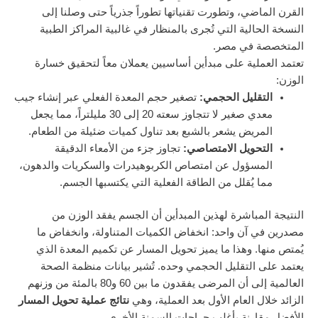
القرن الماضي، وتطورت تقنياتها تطوراً جذرياً حتى وصلنا إلى
النسخة الحالية التي تُجرى بالمنظار في غالبية المراكز الطبية
المتخصصة في مصر.
تعتمد العملية على مبدأين أساسيين يعملان معاً لتحقيق خسارة
الوزن:
التقليل الحجمي:
تصغير حجم المعدة الفعلي عبر إنشاء جيب
معدي صغير لا تتجاوز سعته 20 إلى 30 مليلتراً، مما يجعل
المريض يشعر بالشبع بعد تناول كميات ضئيلة من الطعام.
التحويل الامتصاصي:
تجاوز جزء من الأمعاء الدقيقة
المسؤول عن امتصاص الكربوهيدرات والسكريات والدهون،
مما يُقلل من الطاقة الفعلية التي يكتسبها الجسم.
النتيجة المباشرة لهذين المبدأين أن الجسم يفقد الوزن من
مصدرين في آن واحد: انخفاض الكميات المتناولة، وانخفاض ما
يُمتص منها. وهذا ما يميز تحويل المسار عن تكميم المعدة الذي
يعتمد على التقليل الحجمي وحده. تُشير بيانات منظمة الصحة
العالمية إلى أن المرضى يفقدون ما بين 60 و80 بالمئة من وزنهم
الزائد خلال العام الأول بعد العملية، وهي
نتائج عملية تحويل المسار
الأفضل مقارنة بأغلب جراحات السمنة الأخرى.