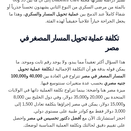
تُشير دراسة نشرتها مجلة Diabetes Care إلى أن ما بين 55 و80
بالمئة من مرضى السكري من النوع الثاني يشهدون تحسناً جذرياً أو
شفاءً كاملاً عند الدمج بين
عملية تحويل المسار والسكري
، وهذا ما
يجعل الجراحة خياراً علاجياً حقيقياً لهذه الفئة.
تكلفة عملية تحويل المسار المصغر في
مصر
هذا السؤال أكثر تعقيداً مما يبدو، ولا يوجد رقم ثابت وموحد. ما
يمكن قوله بدقة هو أن التكلفة الإجمالية لـ
تكلفة عملية تحويل
المسار المصغر في مصر
تتراوح في العادة بين
40,000 و100,000
جنيه مصري
بحسب عدة متغيرات سنتوسع فيها.
ميزة مصر هنا واضحة: بينما تتراوح تكلفة العملية ذاتها في الولايات
المتحدة بين 20,000 و35,000 دولار، وفي دول الخليج بين 8,000
و15,000 دولار، يمكن في مصر إجراؤها بتكلفة تعادل 1,500 إلى
3,000 دولار فقط مع كوادر طبية على مستوى دولي.
احجز استشارتك الآن مع
أفضل دكتور تخسيس في مصر
واحصل
على تقييم دقيق لحالتك وتكلفة العملية المناسبة لوضعك.