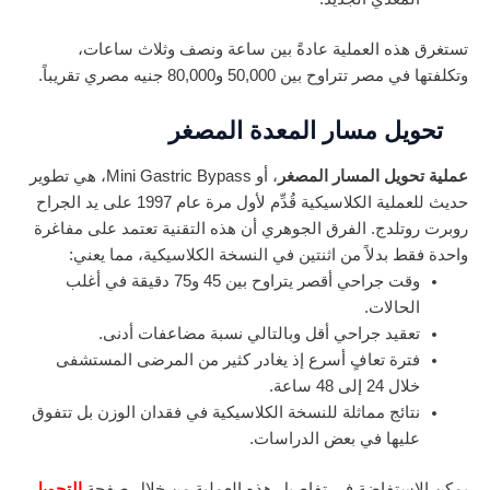
تستغرق هذه العملية عادةً بين ساعة ونصف وثلاث ساعات،
وتكلفتها في مصر تتراوح بين 50,000 و80,000 جنيه مصري تقريباً.
تحويل مسار المعدة المصغر
عملية تحويل المسار المصغر
، أو Mini Gastric Bypass، هي تطوير
حديث للعملية الكلاسيكية قُدِّم لأول مرة عام 1997 على يد الجراح
روبرت روتلدج. الفرق الجوهري أن هذه التقنية تعتمد على مفاغرة
واحدة فقط بدلاً من اثنتين في النسخة الكلاسيكية، مما يعني:
وقت جراحي أقصر يتراوح بين 45 و75 دقيقة في أغلب
الحالات.
تعقيد جراحي أقل وبالتالي نسبة مضاعفات أدنى.
فترة تعافٍ أسرع إذ يغادر كثير من المرضى المستشفى
خلال 24 إلى 48 ساعة.
نتائج مماثلة للنسخة الكلاسيكية في فقدان الوزن بل تتفوق
عليها في بعض الدراسات.
يمكن الاستفاضة في تفاصيل هذه العملية من خلال صفحة
التحويل