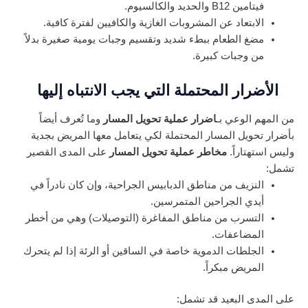
فيتامين B12 والحديد والكالسيوم.
الابتعاد عن المشروبات الغازية والكافيين لفترة كافية.
مضغ الطعام ببطء شديد وتقسيم وجبات يومية صغيرة بدلاً
من وجبات كبيرة.
الأضرار المحتملة التي يجب الانتباه إليها
من المهم الوعي بـ
اضرار عملية تحويل المسار
وما تُعرف أيضاً
بأضرار تحويل المسار المحتملة لكي يتعامل معها المريض بجدية
وليس استهتاراً.
مخاطر عملية تحويل المسار
على المدى القصير
تشمل:
النزيف من مناطق الدبابيس الجراحية، وإن كان نادراً في
أيدي الجراحين المتمرسين.
التسرب من مناطق المفاغرة (التوصيلات) وهي من أخطر
المضاعفات.
الجلطات الدموية خاصة في الساقين أو الرئة إذا لم يتحرك
المريض مبكراً.
على المدى البعيد قد تشمل: