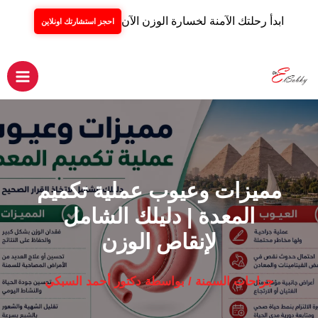
ابدأ رحلتك الآمنة لخسارة الوزن الآن
احجز استشارتك اونلاين
خطي
لى
لمحتوى
Main
Menu
مميزات وعيوب عملية تكميم
المعدة | دليلك الشامل
لإنقاص الوزن
جراحات السمنة
/ بواسطة
دكتور أحمد السبكي