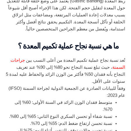
ربط المعدة (Gastric Banding) يعتمد على وضع حلقة قابلة للتعديل
حول المعدة لتقليل حجم الفتحة. لكن هذا الإجراء أصبح أقل شيوعاً
بسبب معدلات إعادة العمليات المرتفعة، ومضاعفات مثل انزلاق
الحلقة أو تآكل أنسجة المعدة. التكميم يحقق نتائج أفضل وأكثر
استدامة، ويُفضل من معظم الجراحين المتخصصين حالياً.
ما هي نسبة نجاح عملية تكميم المعدة ؟
تُعد نسبة نجاح عملية تكميم المعدة من أعلى النسب بين
جراحات
السمنة
، حيث تبلغ نسبة النجاح نحو 80% إلى 90% عند تعريف
النجاح بأنه فقدان 50% فأكثر من الوزن الزائد والحفاظ عليه لمدة 5
سنوات على الأقل.
وفقاً للبيانات الصادرة عن الجمعية الدولية لجراحة السمنة (IFSO)
عام 2023:
متوسط فقدان الوزن الزائد في السنة الأولى: 60% إلى
70%.
نسبة شفاء أو تحسن السكري النوع الثاني: 65% إلى 80%.
نسبة تحسن ارتفاع ضغط الدم: 55% إلى 70%.
نسبة تحسن حالات توقف التنفس أثناء النوم: 75% إلى