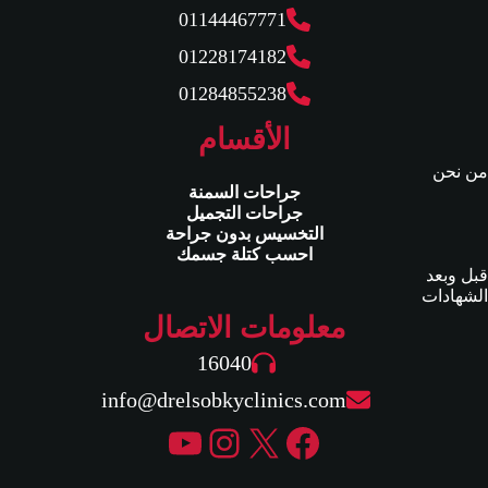
01144467771
01228174182
01284855238
الأقسام
من نحن
جراحات السمنة
جراحات التجميل
التخسيس بدون جراحة
احسب كتلة جسمك
قبل وبعد
الشهادات
معلومات الاتصال
16040
info@drelsobkyclinics.com
إكس
فيسبوك
إنستجرام
يوتيوب