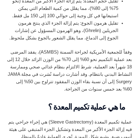
تقليل حجم المعدة: يتم إزالة الجزء الأكبر من المعدة (نحو
75% إلى 80%)، مما يقلل من كمية الطعام التي يمكن
استيعابها في كل وجبة إلى حوالي 100 إلى 150 مل فقط.
تقليل هرمون الجوع: يتم إزالة الجزء الذي ينتج هرمون
الجريلين (Ghrelin)، وهو الهرمون المسؤول عن إشارات
الجوع إلى الدماغ، مما يقلل الشعور بالجوع بشكل ملحوظ.
وفقاً للجمعية الأمريكية لجراحة السمنة (ASMBS)، يفقد المرضى
بعد عملية التكميم نحو 60% إلى 70% من الوزن الزائد خلال 12 إلى
18 شهراً بعد العملية، شرط الالتزام بنظام غذائي صحي وممارسة
النشاط البدني بانتظام. وقد أشارت دراسة نُشرت في مجلة JAMA
Surgery إلى أن نسبة بقاء الوزن المفقود تتراوح بين 50% إلى
60% بعد خمس سنوات من الجراحة.
ما هي عملية تكميم المعدة ؟
عملية تكميم المعدة (Sleeve Gastrectomy) هي إجراء جراحي يتم
فيه إزالة الجزء الأكبر من المعدة وتشكيل الجزء المتبقي على هيئة
أنبوب ضيق يشبه شكل الموزة. تُجرى العملية عادةً بالمنظار