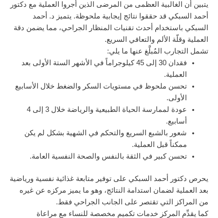
يتبين أن الغالبية العظمى من المرضى الذين أجروا العملية مع دكتور
أحمد السبكي قد حققوا نتائج إيجابية ملحوظة. يتميز د. أحمد
السبكي باستخدام أحدث تقنيات المنظار الجراحي، مما يضمن دقة
العملية وقلّة الألم والتعافي السريع.
تشمل التجارب المُبلَّغ عنها ما يلي:
فقدان 30 إلى 45 كيلوجراماً في الأشهر الستة الأولى بعد
العملية.
تحسن ملحوظ في مستويات السكر والضغط خلال الأسابيع
الأولى.
عودة لممارسة الحياة الطبيعية والرياضة خلال 3 إلى 4
أسابيع.
شعور بالشبع السريع والتحكم في الشهية بشكل لم يكن
ممكناً قبل العملية.
تحسن كبير في الثقة بالنفس والصحة النفسية العامة.
يحرص دكتور أحمد السبكي على توفير متابعة غذائية نفسية ورياضية
بعد العملية لضمان استدامة النتائج، وهو ما يميز مركزه عن غيره
من المراكز التي تقتصر على الجانب الجراحي فقط.
كما يقدِّم المركز خدمات تكميم مخصصة للنساء مع مراعاة