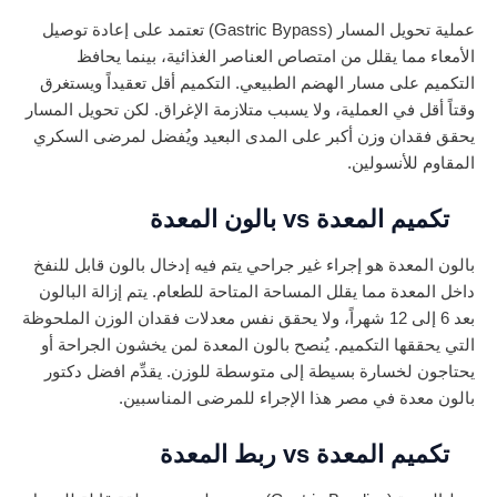
عملية تحويل المسار (Gastric Bypass) تعتمد على إعادة توصيل
الأمعاء مما يقلل من امتصاص العناصر الغذائية، بينما يحافظ
التكميم على مسار الهضم الطبيعي. التكميم أقل تعقيداً ويستغرق
وقتاً أقل في العملية، ولا يسبب متلازمة الإغراق. لكن تحويل المسار
يحقق فقدان وزن أكبر على المدى البعيد ويُفضل لمرضى السكري
المقاوم للأنسولين.
تكميم المعدة vs بالون المعدة
بالون المعدة هو إجراء غير جراحي يتم فيه إدخال بالون قابل للنفخ
داخل المعدة مما يقلل المساحة المتاحة للطعام. يتم إزالة البالون
بعد 6 إلى 12 شهراً، ولا يحقق نفس معدلات فقدان الوزن الملحوظة
التي يحققها التكميم. يُنصح بالون المعدة لمن يخشون الجراحة أو
يحتاجون لخسارة بسيطة إلى متوسطة للوزن. يقدِّم افضل دكتور
بالون معدة في مصر هذا الإجراء للمرضى المناسبين.
تكميم المعدة vs ربط المعدة