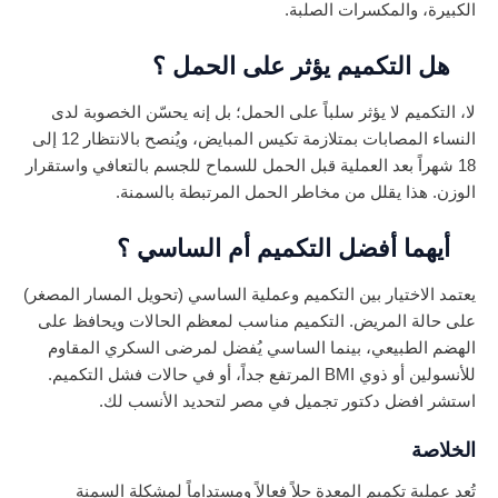
الكبيرة، والمكسرات الصلبة.
هل التكميم يؤثر على الحمل ؟
لا، التكميم لا يؤثر سلباً على الحمل؛ بل إنه يحسّن الخصوبة لدى
النساء المصابات بمتلازمة تكيس المبايض، ويُنصح بالانتظار 12 إلى
18 شهراً بعد العملية قبل الحمل للسماح للجسم بالتعافي واستقرار
الوزن. هذا يقلل من مخاطر الحمل المرتبطة بالسمنة.
أيهما أفضل التكميم أم الساسي ؟
يعتمد الاختيار بين التكميم وعملية الساسي (تحويل المسار المصغر)
على حالة المريض. التكميم مناسب لمعظم الحالات ويحافظ على
الهضم الطبيعي، بينما الساسي يُفضل لمرضى السكري المقاوم
للأنسولين أو ذوي BMI المرتفع جداً، أو في حالات فشل التكميم.
استشر افضل دكتور تجميل في مصر لتحديد الأنسب لك.
الخلاصة
تُعد عملية تكميم المعدة حلاً فعالاً ومستداماً لمشكلة السمنة