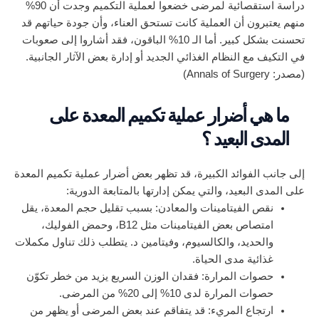
دراسة استقصائية لمرضى خضعوا لعملية التكميم وجدت أن 90%
منهم يعتبرون أن العملية كانت تستحق العناء، وأن جودة حياتهم قد
تحسنت بشكل كبير. أما الـ 10% الباقون، فقد أشاروا إلى صعوبات
في التكيف مع النظام الغذائي الجديد أو إدارة بعض الآثار الجانبية.
(مصدر: Annals of Surgery)
ما هي أضرار عملية تكميم المعدة على
المدى البعيد ؟
إلى جانب الفوائد الكبيرة، قد تظهر بعض أضرار عملية تكميم المعدة
على المدى البعيد، والتي يمكن إدارتها بالمتابعة الدورية:
نقص الفيتامينات والمعادن: بسبب تقليل حجم المعدة، يقل
امتصاص بعض الفيتامينات مثل B12، وحمض الفوليك،
والحديد، والكالسيوم، وفيتامين د. يتطلب ذلك تناول مكملات
غذائية مدى الحياة.
حصوات المرارة: فقدان الوزن السريع يزيد من خطر تكوّن
حصوات المرارة لدى 10% إلى 20% من المرضى.
ارتجاع المريء: قد يتفاقم عند بعض المرضى أو يظهر من